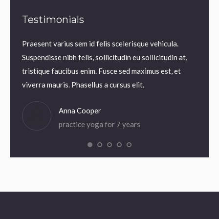
Testimonials
m.
Praesent varius sem id felis scelerisque vehicula.
Praesen
us sem
Suspendisse nibh felis, sollicitudin eu sollicitudin at,
volutp
lis,
tristique faucibus enim. Fusce sed maximus est, et
Nam ne
 enim.
viverra mauris. Phasellus a cursus elit.
iaculis
Anna Cooper
practice yoga for 7 years